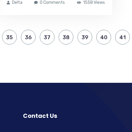
Delta
0 Comments
1558 Views
35
36
37
38
39
40
41
Contact Us