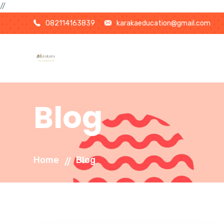
//
082114163839
karakaeducation@gmail.com
Blog
Home
Blog