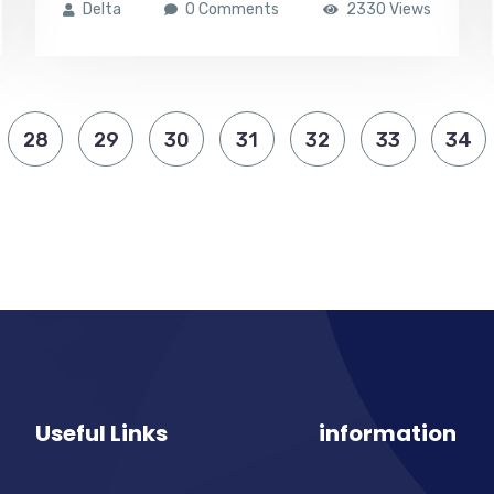
Delta
0 Comments
2330 Views
28
29
30
31
32
33
34
Useful Links
information