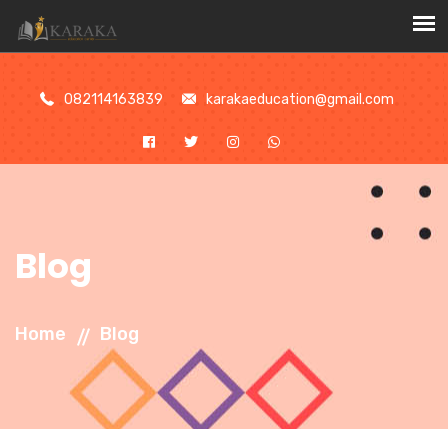
//
082114163839
karakaeducation@gmail.com
Blog
Home
Blog