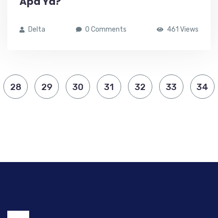
Apa Ya?
Delta
0 Comments
461 Views
28
29
30
31
32
33
34