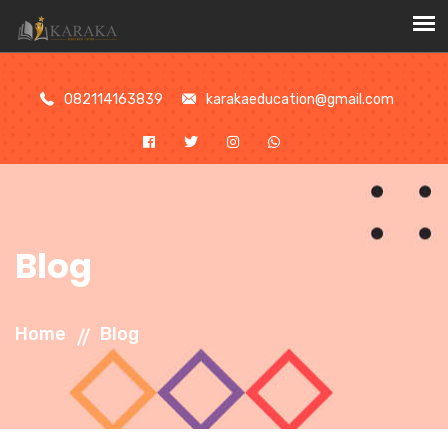
//
082114163839
karakaeducation@gmail.com
Blog
Home
Blog