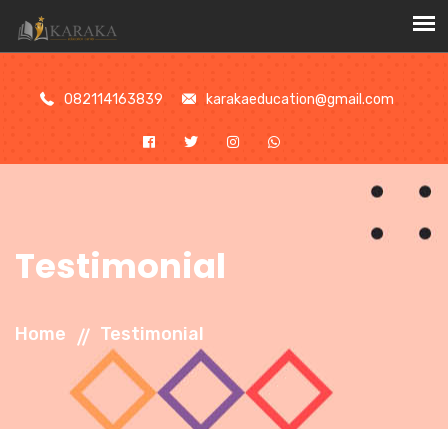
//
082114163839
karakaeducation@gmail.com
Testimonial
Home
Testimonial