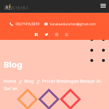
//
082114163839
karakaeducation@gmail.com
Blog
Home
Blog
Privat Bimbingan Belajar Al-
Qur'an