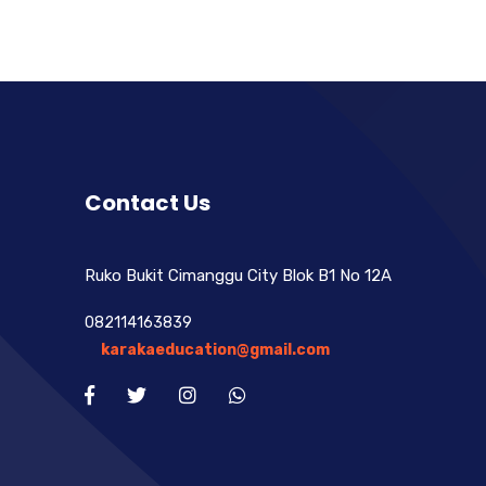
Contact Us
Ruko Bukit Cimanggu City Blok B1 No 12A
082114163839
karakaeducation@gmail.com