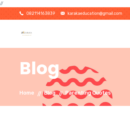
//
082114163839
karakaeducation@gmail.com
Blog
Home
Blog
Parenting Quotes