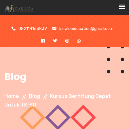
//
082114163839
karakaeducation@gmail.com
Blog
Home
Blog
Kursus Berhitung Cepat
Untuk TK-SD