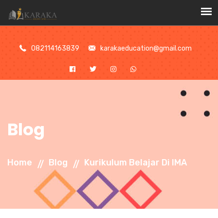
//
082114163839
karakaeducation@gmail.com
Blog
Home
Blog
Kurikulum Belajar Di IMA