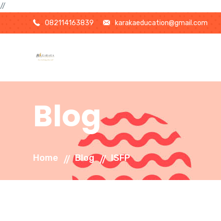
//
082114163839
karakaeducation@gmail.com
Blog
Home
Blog
ISFP