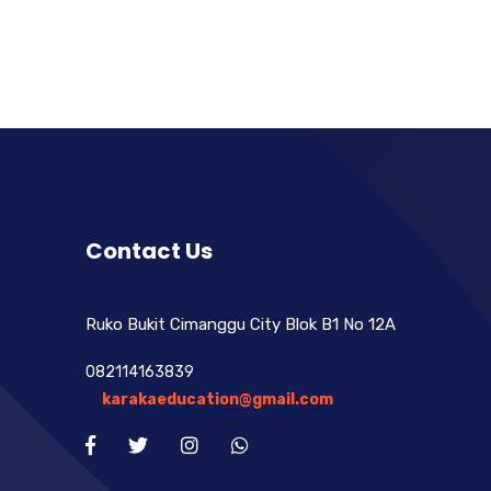
Contact Us
Ruko Bukit Cimanggu City Blok B1 No 12A
082114163839
karakaeducation@gmail.com