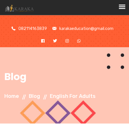
//
082114163839
karakaeducation@gmail.com
Blog
Home
Blog
English For Adults